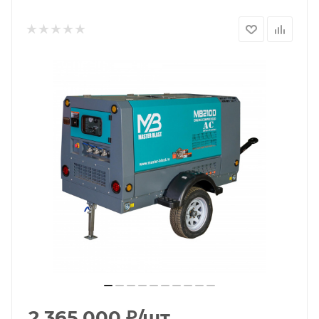
2 365 000
₽
/шт