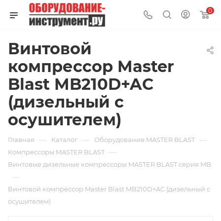
0
Винтовой
компрессор Master
Blast MB210D+AC
(дизельный с
осушителем)
—
—
—
Главная
Каталог
Оборудование MASTER BLAST
—
Компрессоры MASTER BLAST
Винтовые дизельные компрессоры MASTER BLAST серия MB
—
Винтовой компрессор Master Blast MB210D+AC (дизельный с
осушителем)