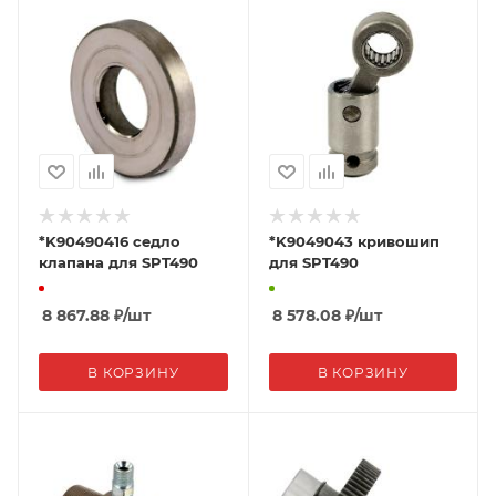
*K90490416 седло
*K9049043 кривошип
клапана для SPT490
для SPT490
8 867.88
₽
/шт
8 578.08
₽
/шт
В КОРЗИНУ
В КОРЗИНУ