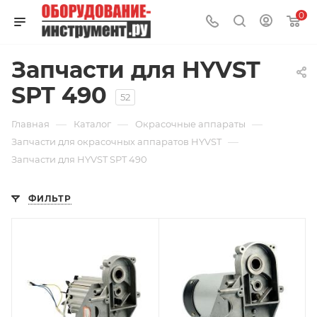
0
Запчасти для HYVST
SPT 490
52
—
—
—
Главная
Каталог
Окрасочные аппараты
—
Запчасти для окрасочных аппаратов HYVST
Запчасти для HYVST SPT 490
ФИЛЬТР