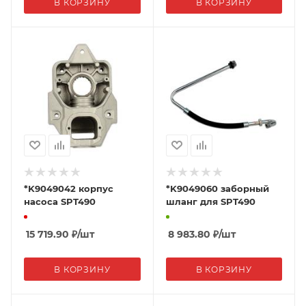
В КОРЗИНУ
В КОРЗИНУ
*K9049042 корпус
*K9049060 заборный
насоса SPT490
шланг для SPT490
15 719.90
₽
/шт
8 983.80
₽
/шт
В КОРЗИНУ
В КОРЗИНУ