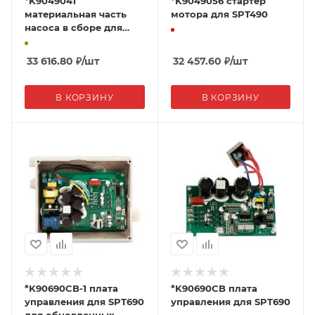
*K9049041
*K9049056 стартер
материальная часть
мотора для SPT490
насоса в сборе для
SPT490
33 616.80
₽
/шт
32 457.60
₽
/шт
В КОРЗИНУ
В КОРЗИНУ
*K90690CB-1 плата
*K90690CB плата
управления для SPT690
управления для SPT690