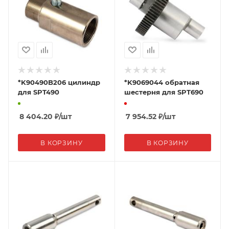
*K90490B206 цилиндр
*K9069044 обратная
для SPT490
шестерня для SPT690
8 404.20
₽
/шт
7 954.52
₽
/шт
В КОРЗИНУ
В КОРЗИНУ