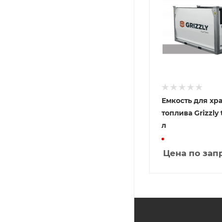
Емкость для хр
топлива Grizzly
л
Цена по зап