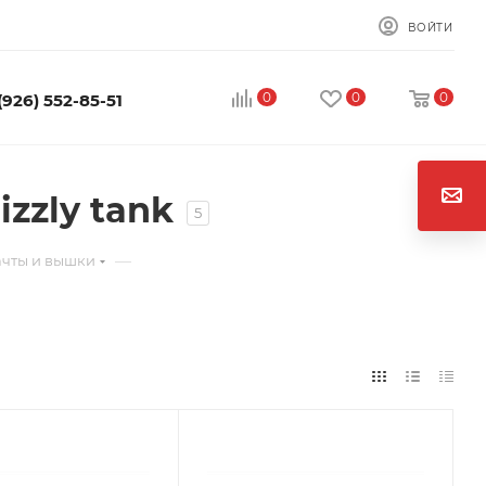
ВОЙТИ
0
0
0
(926) 552-85-51
zzly tank
5
—
ачты и вышки