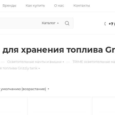
Бренды
Как купить
О нас
Контакты
Каталог
+7 
 для хранения топлива Gri
—
—
Осветительные мачты и вышки
TRIME осветительные м
 топлива Grizzly tank
 умолчанию (возрастание)