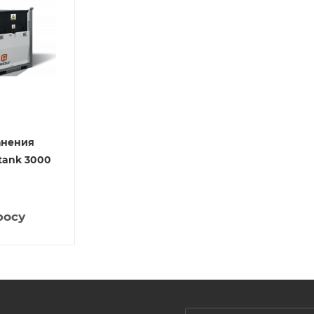
анения
 tank 3000
росу