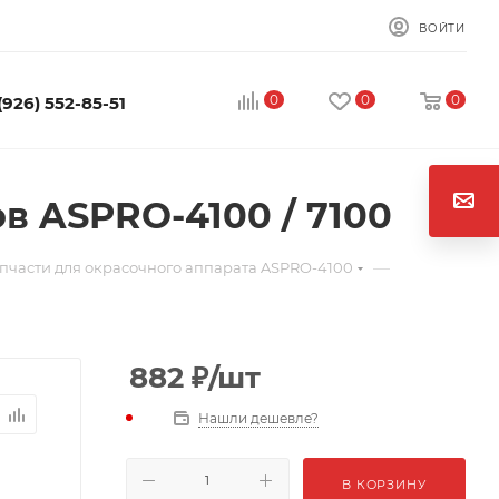
ВОЙТИ
0
0
0
(926) 552-85-51
в ASPRO-4100 / 7100
—
пчасти для окрасочного аппарата ASPRO-4100
882
₽
/шт
Нашли дешевле?
В КОРЗИНУ