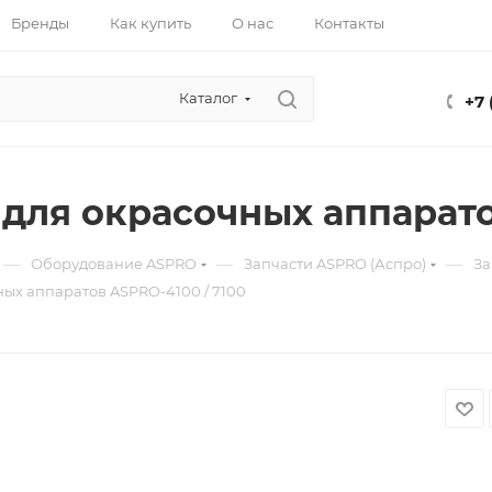
Бренды
Как купить
О нас
Контакты
Каталог
+7 
для окрасочных аппарато
—
—
—
Оборудование ASPRO
Запчасти ASPRO (Аспро)
За
ых аппаратов ASPRO-4100 / 7100