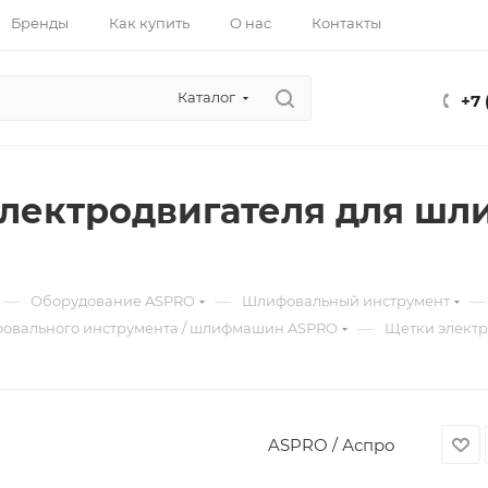
Бренды
Как купить
О нас
Контакты
Каталог
+7 
лектродвигателя для шл
—
—
—
Оборудование ASPRO
Шлифовальный инструмент
—
фовального инструмента / шлифмашин ASPRO
Щетки электр
ASPRO / Аспро