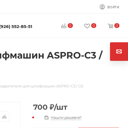
ВОЙТИ
0
0
0
(926) 552-85-51
ифмашин ASPRO-C3 /
одвигателя для шлифмашин ASPRO-C3 / C6
700
₽
/шт
Нашли дешевле?