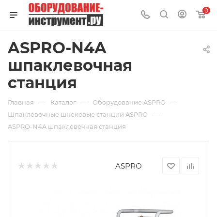
0
ASPRO-N4A
шпаклевочная
станция
—
—
—
Главная
Каталог
Оборудование ASPRO
—
Шпаклевочные шнековые станции ASPRO
ASPRO-N4A шпаклевочная станция
ASPRO