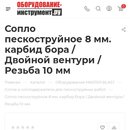
0
Сопло
пескоструйное 8 мм.
карбид бора /
Двойной вентури /
Резьба 10 мм
—
—
—
Главная
Каталог
Оборудование MASTER BLAST
—
Сопла и соплодержатели для пескоструйных работ
Сопло пескоструйное 8 мм. карбид бора / Двойной вентури /
Резьба 10 мм