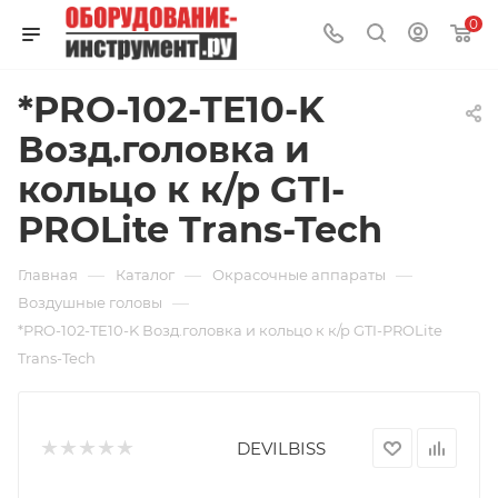
0
*PRO-102-TE10-K
Возд.головка и
кольцо к к/р GTI-
PROLite Trans-Tech
—
—
—
Главная
Каталог
Окрасочные аппараты
—
Воздушные головы
*PRO-102-TE10-K Возд.головка и кольцо к к/р GTI-PROLite
Trans-Tech
DEVILBISS